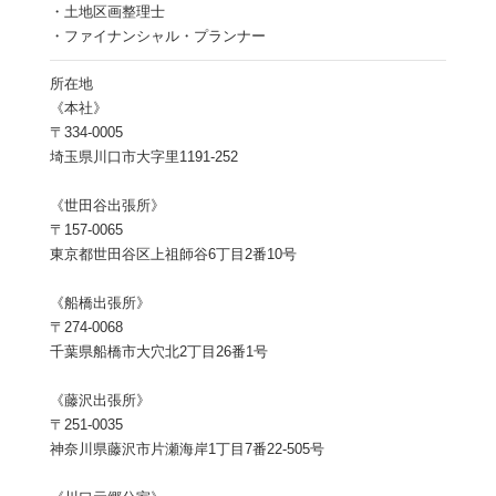
・土地区画整理士
・ファイナンシャル・プランナー
所在地
《本社》
〒334-0005
埼玉県川口市大字里1191-252
《世田谷出張所》
〒157-0065
東京都世田谷区上祖師谷6丁目2番10号
《船橋出張所》
〒274-0068
千葉県船橋市大穴北2丁目26番1号
《藤沢出張所》
〒251-0035
神奈川県藤沢市片瀬海岸1丁目7番22-505号