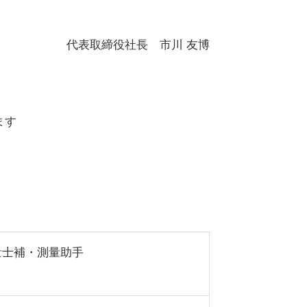
代表取締役社長 市川 友博
ます
量士補・測量助手