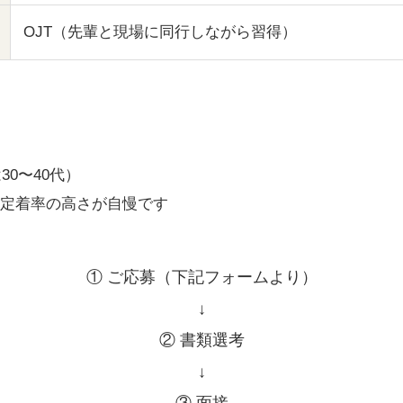
OJT（先輩と現場に同行しながら習得）
）
30〜40代）
、定着率の高さが自慢です
① ご応募（下記フォームより）
↓
② 書類選考
↓