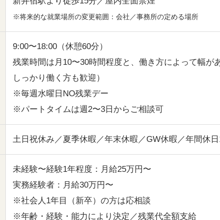
新井宿駅より徒歩15分／屋内全面禁煙
※将来的な就業場所の変更範囲：会社／事務所の定める場所
9:00〜18:00（休憩60分）
残業時間は月10〜30時間程度と、働き方によって幅
しっかり働く方も歓迎）
※毎週水曜日NO残業デー
※パートタイムは週2〜3日からご相談可
土日祝休み／夏季休暇／年末休暇／GW休暇／年間休日1
未経験〜経験1年程度：月給25万円〜
実務経験者：月給30万円〜
※社会人1年目（新卒）の方は応相談
※年齢・経験・能力により決定／残業代全額支給