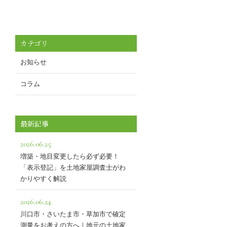
カテゴリ
お知らせ
コラム
最新記事
2026.06.25
増築・地目変更したら必ず必要！
「表示登記」を土地家屋調査士がわ
かりやすく解説
2026.06.24
川口市・さいたま市・草加市で確定
測量をお考えの方へ｜地元の土地家