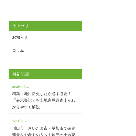
カテゴリ
お知らせ
コラム
最新記事
2026.06.25
増築・地目変更したら必ず必要！
「表示登記」を土地家屋調査士がわ
かりやすく解説
2026.06.24
川口市・さいたま市・草加市で確定
測量をお考えの方へ｜地元の土地家